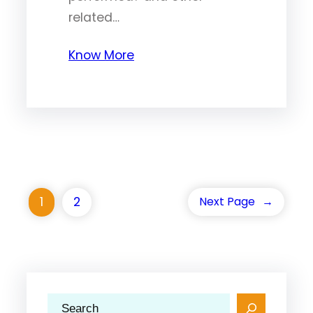
related…
Know More
1
2
Next Page
→
S