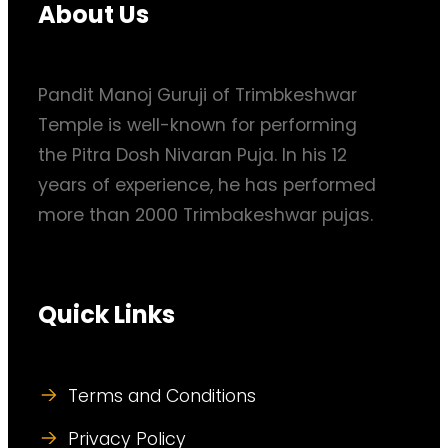
About Us
Pandit Manoj Guruji of Trimbkeshwar
Temple is well-known for performing
the Pitra Dosh Nivaran Puja. In his 12
years of experience, he has performed
more than 2000 Trimbakeshwar pujas.
Quick Links
Terms and Conditions
Privacy Policy