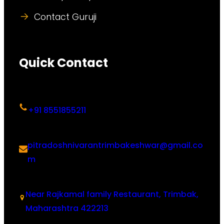
Contact Guruji
Quick Contact
+91 8551855211
pitradoshnivarantrimbakeshwar@gmail.co
m
Near Rajkamal family Restaurant, Trimbak,
Maharashtra 422213