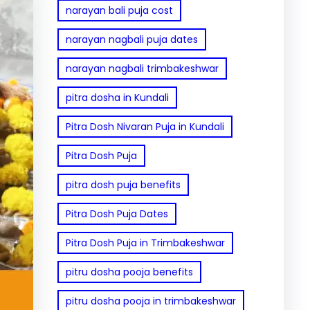
narayan bali puja cost
narayan nagbali puja dates
narayan nagbali trimbakeshwar
pitra dosha in Kundali
Pitra Dosh Nivaran Puja in Kundali
Pitra Dosh Puja
pitra dosh puja benefits
Pitra Dosh Puja Dates
Pitra Dosh Puja in Trimbakeshwar
pitru dosha pooja benefits
pitru dosha pooja in trimbakeshwar