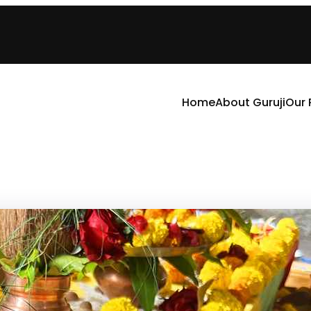
Home
About Guruji
Our 